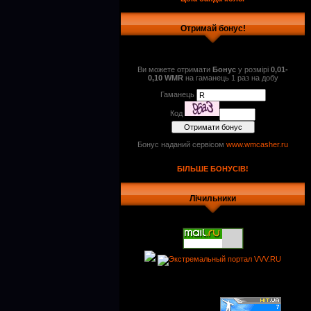
Отримай бонус!
Ви можете отримати
Бонус
у розмірі
0,01-
0,10 WMR
на гаманець 1 раз на добу
Гаманець
Код
Бонус наданий сервісом
www.wmcasher.ru
БІЛЬШЕ БОНУСІВ!
Лічильники