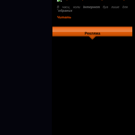
В часи, коли
Інтернет
був лише для
"
обраних
Читать
Рекляма