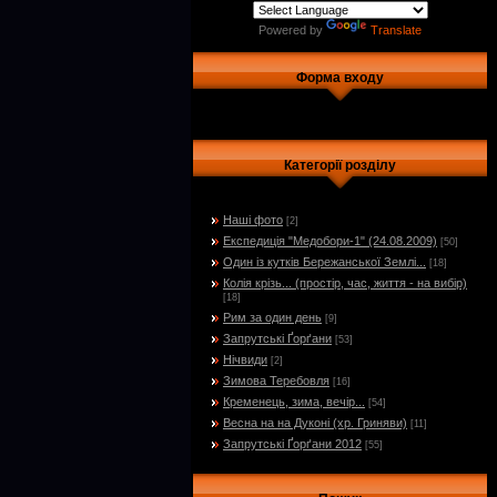
Powered by
Translate
Форма входу
Категорії розділу
Наші фото
[2]
Експедиція "Медобори-1" (24.08.2009)
[50]
Один із кутків Бережанської Землі...
[18]
Колія крізь... (простір, час, життя - на вибір)
[18]
Рим за один день
[9]
Запрутські Ґорґани
[53]
Нічвиди
[2]
Зимова Теребовля
[16]
Кременець, зима, вечір...
[54]
Весна на на Дуконі (хр. Гриняви)
[11]
Запрутські Ґорґани 2012
[55]