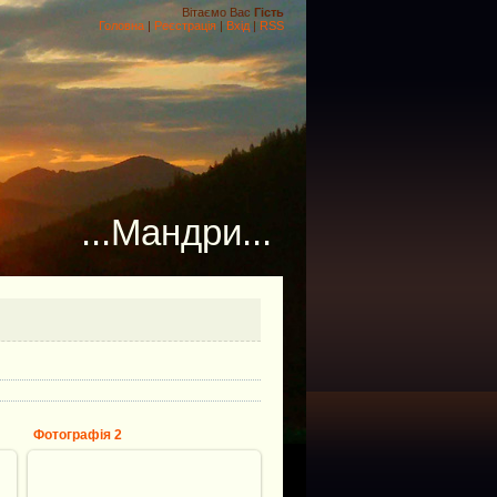
Вітаємо Вас
Гість
Головна
|
Реєстрація
|
Вхід
|
RSS
...Мандри...
Фотографія 2