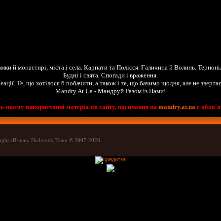
амки й монастирі, міста і села. Карпати та Полісся. Галичина й Волинь. Терноп
Будні і свята. Спогади і враження.
еації. Те, що хотілося б побачити, а також і те, що бачимо щодня, але не зверта
Mandry.At.Ua - Мандруй Разом із Нами!
ь-якому використанні матеріалів сайту, посилання на
mandry.at.ua
є обов'я
ight eR-man, Nichvydy Team © 2007-2026