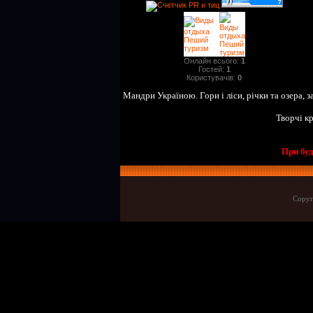
Онлайн всього:
1
Гостей:
1
Користувачів:
0
Мандри Україною. Гори і ліси, річки та озера, з
Творчі кр
При буд
Copyr