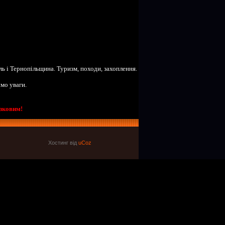
іль і Тернопільщина. Туризм, походи, захоплення.
ємо уваги.
зковим!
Хостинг від
uCoz