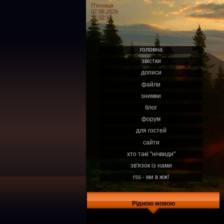
П'ятниця
07.08.2026
21:32:14
головна
звістки
дописи
файли
знимки
блог
форум
для гостей
сайти
хто такі "нічвиди"
зв'язок із нами
rss - ми в жж!
Рідною мовою