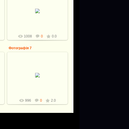
10.07.2012
eR-man
1008
0
0.0
Фотографія 7
10.07.2012
eR-man
996
0
2.0