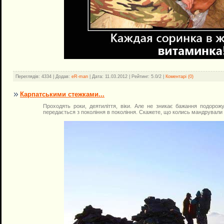
Переглядів: 4334 | Додав:
eR-man
| Дата:
11.03.2012
| Рейтинг: 5.0/2 |
Коментарі (0)
Карпатськими стежками...
Проходять роки, деятиліття, віки. Але не зникає бажання подорож
передається з покоління в покоління. Скажете, що колись мандрували