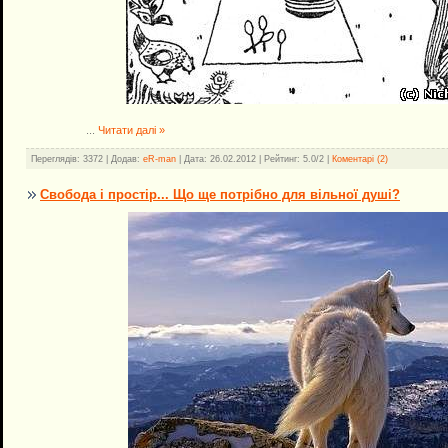
...
Читати далі »
Переглядів: 3372 | Додав:
eR-man
| Дата:
26.02.2012
| Рейтинг: 5.0/2 |
Коментарі (2)
Свобода і простір... Що ще потрібно для вільної душі?