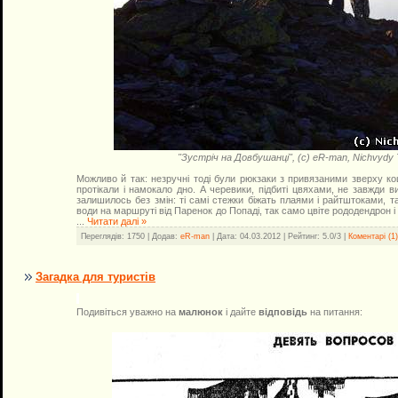
"Зустріч на Довбушанці", (с) eR-man, Nichvydy
Можливо й так: незручні тоді були рюкзаки з привязаними зверху ко
протікали і намокало дно. А черевики, підбиті цвяхами, не завжди 
залишилось без змін: ті самі стежки біжать плаями і райтштоками, т
води на маршруті від Паренок до Попаді, так само цвіте рододендрон і 
...
Читати далі »
Переглядів: 1750 | Додав:
eR-man
| Дата:
04.03.2012
| Рейтинг: 5.0/3 |
Коментарі (1)
Загадка для туристів
Подивіться уважно на
малюнок
і дайте
відповідь
на питання: