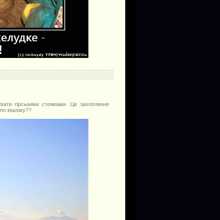
увати гірськими стежками. Це захоплення
 по іншому??