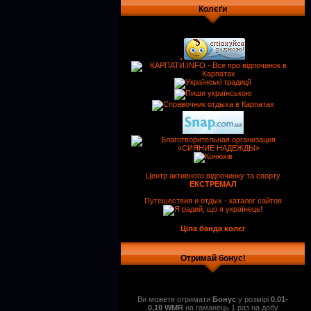
Колєґи
Центр активного відпочинку та спорту
ЕКСТРЕМАЛ
Путешествия и отдых - каталог сайтов
Ціла банда колєг
Отримай бонус!
Ви можете отримати
Бонус
у розмірі
0,01-
0,10 WMR
на гаманець 1 раз на добу