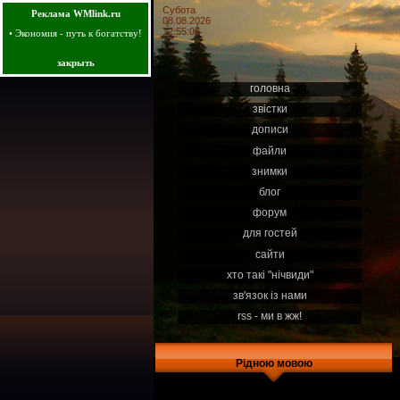
Субота
Реклама WMlink.ru
08.08.2026
12:55:06
•
Экономия - путь к богатству!
закрыть
головна
звістки
дописи
файли
знимки
блог
форум
для гостей
сайти
хто такі "нічвиди"
зв'язок із нами
rss - ми в жж!
Рідною мовою