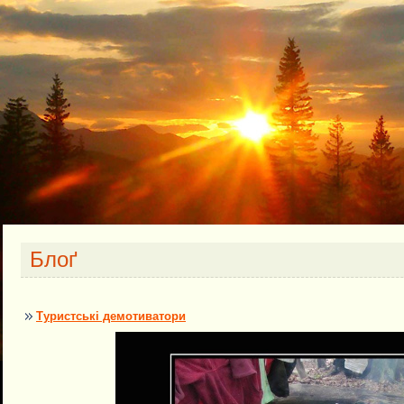
Блоґ
Туристські демотиватори