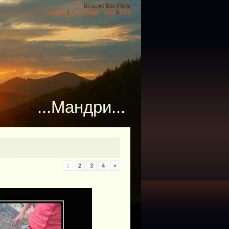
Вітаємо Вас
Гість
Головна
|
Реєстрація
|
Вхід
|
RSS
...Мандри...
1
2
3
4
»