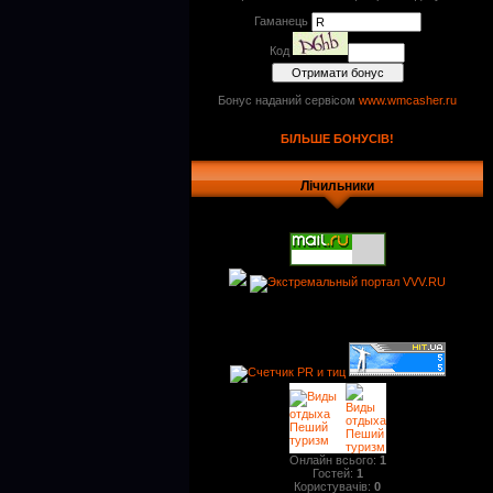
Гаманець
Код
Бонус наданий сервісом
www.wmcasher.ru
БІЛЬШЕ БОНУСІВ!
Лічильники
Онлайн всього:
1
Гостей:
1
Користувачів:
0