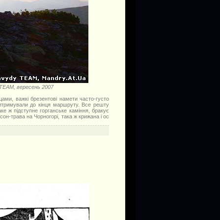
 TEAM, вересень 2007
цами, важкі брезентові намети часто-густо
витримували до кінця маршруту. Все решту
аке ж підступне горганське каміння, бракує
сон-трава на Чорногорі, така ж крижана і ос